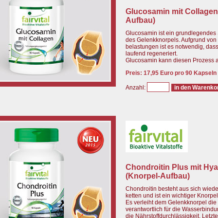
Glucosamin mit Collagen
Aufbau)
Glucosamin ist ein grundlegendes 
des Gelenkknorpels. Aufgrund von 
belastungen ist es notwendig, dass
laufend regeneriert.
Glucosamin kann diesen Prozess 
Preis: 17,95 Euro pro 90 Kapseln
Anzahl:
Chondroitin Plus mit Hy
(Knorpel-Aufbau)
Chondroitin besteht aus sich wied
ketten und ist ein wichtiger Knorpel
Es verleiht dem Gelenkknorpel die S
verantwortlich für die Wasserbind
die Nährstoffdurchlässigkeit. Letzte