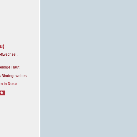
u)
offwechsel,
 seidige Haut
des Bindegewebes
en in Dose