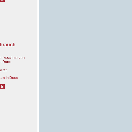
ihrauch
elenksschmerzen
en Darm
lität
ten in Dose