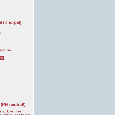
l (Knorpel)
s
 in Dose
(PH-neutral!)
alstoff, wenn es