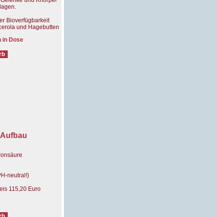
 Gelenke und Knorpel
lagen.
er Bioverfügbarkeit
 Acerola und Hagebutten
n in Dose
-Aufbau
ronsäure
H-neutral!)
reis 115,20 Euro