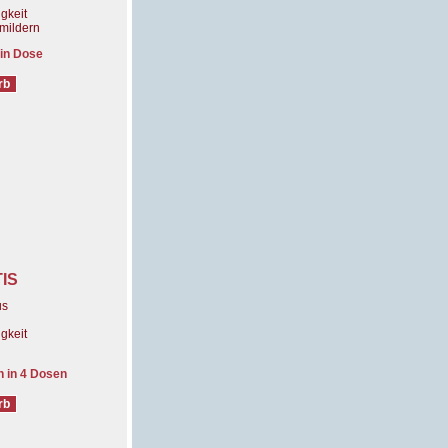
gkeit
 mildern
 in Dose
TIS
us
gkeit
n in 4 Dosen