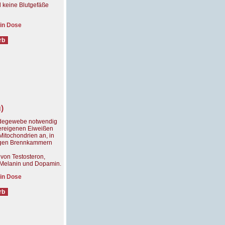
 keine Blutgefäße
 in Dose
)
indegewebe notwendig
pereigenen Eiweißen
 Mitochondrien an, in
zigen Brennkammern
 von Testosteron,
 Melanin und Dopamin.
 in Dose