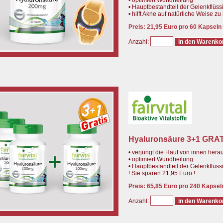
• optimiert Wundheilung
• Hauptbestandteil der Gelenkflüssi
• hilft Akne auf natürliche Weise zu
Preis: 21,95 Euro pro 60 Kapseln
Anzahl:
Hyaluronsäure 3+1 GRA
• verjüngt die Haut von innen hera
• optimiert Wundheilung
• Hauptbestandteil der Gelenkflüssi
! Sie sparen 21,95 Euro !
Preis: 65,85 Euro pro 240 Kapsel
Anzahl: