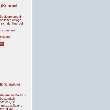
 (Knorpel-
Strukturelement
üblichen Alltags-
 sich der Knorpel
ansprechen!
 in Dose
aluronsäure
erholenden Molekül-
bestandteil.
truktur, ist
ungskapazität und
res ist von