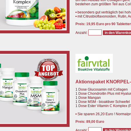
um den Aufbau von Collagen geht.
bestehen zum größten Teil aus Col
• besonders gut verträglich bei hoh
• mit Citrusbioflavonoiden, Rutin,
Preis: 19,95 Euro pro 90 Tablette
Anzahl:
Aktionspaket KNORPEL
1 Dose Glucosamin mit Collagen
1 Dose Chondroitin Plus mit Hyalu
1 Dose Mangan
1 Dose MSM - bioaktiver Schwefel
1 Dose Ester Vitamin C Komplex (P
• Sie sparen 26,20 Euro ! Normalp
Preis: 89,00 Euro
Anzahl: