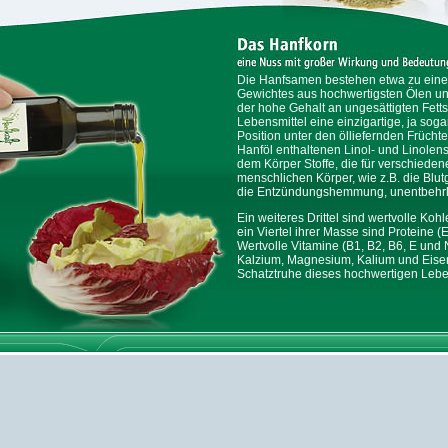
Die Hanfsamen bestehen etwa zu einem
Gewichtes aus hochwertigsten Ölen un
der hohe Gehalt an ungesättigten Fet
Lebensmittel eine einzigartige, ja sog
Position unter den ölliefernden Früchte
Hanföl enthaltenen Linol- und Linolens
dem Körper Stoffe, die für verschiede
menschlichen Körper, wie z.B. die Blu
die Entzündungshemmung, unentbehrli
Ein weiteres Drittel sind wertvolle Koh
ein Viertel ihrer Masse sind Proteine (
Wertvolle Vitamine (B1, B2, B6, E und 
Kalzium, Magnesium, Kalium und Eise
Schatztruhe dieses hochwertigen Lebe