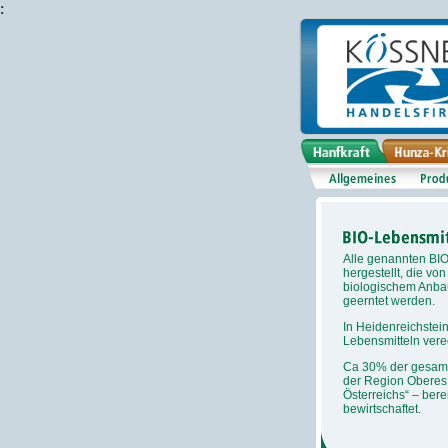
:
Alle genannten BI
hergestellt, die vo
biologischem Anba
geerntet werden.
In Heidenreichstei
Lebensmitteln vered
Ca 30% der gesamte
der Region Oberes 
Österreichs“ – bere
bewirtschaftet.