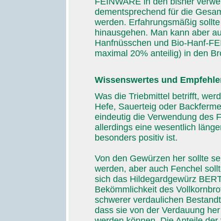
FEINWARE in den bisher verwen
dementsprechend für die Gesamt
werden. Erfahrungsmäßig sollte 
hinausgehen. Man kann aber auc
Hanfnüsschen und Bio-Hanf-F
maximal 20% anteilig) in den Br
Wissenswertes und Empfehle
Was die Triebmittel betrifft, we
Hefe, Sauerteig oder Backferme
eindeutig die Verwendung des F
allerdings eine wesentlich läng
besonders positiv ist.
Von den Gewürzen her sollte se
werden, aber auch Fenchel sollte
sich das Hildegardgewürz BERT
Bekömmlichkeit des Vollkornbrot
schwerer verdaulichen Bestandte
dass sie von der Verdauung her
werden können. Die Anteile der