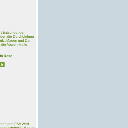
iert Entzündungen
ördert die Durchblutung
schützt Magen und Darm
t die Abwehrkräfte
 in Dose
zieren den PSA Wert