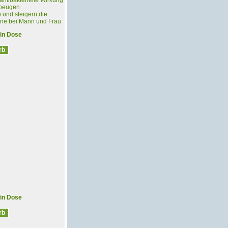
 antibakterielle Wirkung
rbeugen
o und steigern die
ane bei Mann und Frau
 in Dose
 in Dose