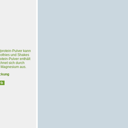
protein-Pulver kann
oothies und Shakes
tein-Pulver enthält
hnet sich durch
d Magnesium aus.
ackung