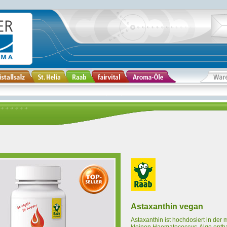
Astaxanthin vegan
Astaxanthin ist hochdosiert in der