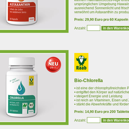
kleinen Haematococcus-Alge enthal
ursprünglichen Umgebung Hawaiis 
ausreichend Sonnenlicht und fris
verwöhnt um Astaxanthin zu produz
Preis: 29,90 Euro pro 60 Kapseln
Anzahl:
Bio-Chlorella
• ist eine der chlorophyllreichsten
• entgiftet den Körper auf natürlic
• steigert Energie und Leistung
• ist reich an Vitaminen, Eisen und 
• stärkt die Abwehrkräfte und förde
Preis: 14,90 Euro pro 200 Tablett
Anzahl: