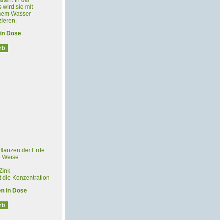
ten. In der
wird sie mit
chem Wasser
ieren.
 in Dose
 Pflanzen der Erde
he Weise
Zink
rt die Konzentration
en in Dose